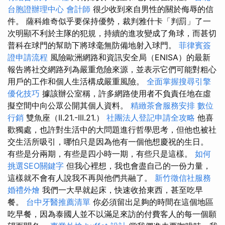
台胞證辦理中心
會計師
很少收到來自男性的關於侮辱的信
件。 薩科維奇似乎要保持優勢，裁判雅什卡「判罰」了一
次明顯不利於主隊的犯規，持續的進攻變成了角球，而甚切
普科在球門的幫助下將球毫無防備地射入球門。
菲律賓簽
證申請流程
風險歐洲網路和資訊安全局（ENISA）的最新
報告將社交網路列為嚴重危險來源，並表示它們可能對粗心
用戶的工作和個人生活構成嚴重風險。
全面掌握搜尋引擎
優化技巧
據該辦公室稱，許多網路使用者不負責任地在虛
擬空間中向公眾公開其個人資料。
精緻茶會服務安排
數位
行銷
雙魚座（II.21.-III.21.）
社團法人登記申請全攻略
他喜
歡獨處，也許對生活中的大問題進行哲學思考，但他也被社
交生活所吸引，哪怕只是因為他有一個他想慶祝的生日。
有些是分兩期，有些是四小時一期，有些只是這樣。
如何
挑選SEO關鍵字
但我心裡想，我也會盡自己的一份力量，
這樣就不會有人說我不再與他們共融了。
新竹徵信社服務
婚禮外燴
我們一大早就起床，快速收拾東西，甚至吃早
餐。
台中牙醫推薦清單
你必須留出足夠的時間在這個地區
吃早餐，因為泰國人並不以滿足來訪的付費客人的每一個願