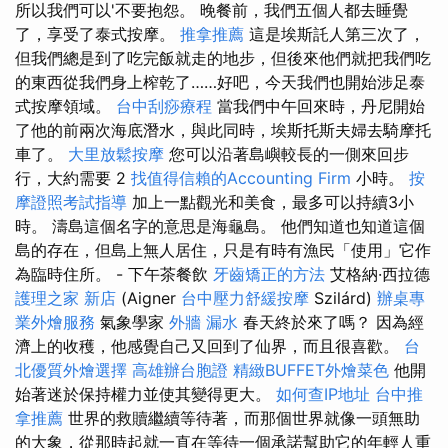
所以我們可以'不要抱怨。 晚餐前，我們五個人都去睡覺
了，享受了泰式按摩。
推拿推薦
這是埃斯託人第三次了，
但我們總是到了吃完飯就走的地步，但後來他們就把我們吃
的東西從我們身上榨乾了……好吧，今天我們也開始涉足泰
式按摩領域。
台中刮痧療程
當我們中午回來時，丹尼開始
了他的前兩次海底潛水，與此同時，埃斯托斯夫婦去騎摩托
車了。
大里放鬆按摩
您可以沿著島嶼較長的一側來回步
行，大約需要 2
找值得信賴的Accounting Firm
小時。
按
摩證照考試指導
加上一點觀光和美食，最多可以持續3小
時。 濤島這個名字的意思是海龜島。 他們知道也知道這個
島的存在，但島上無人居住，只是有時有漁民「使用」它作
為臨時住所。 - 下午茶餐飲
牙齒矯正的方法
艾格納·西拉德
護理之家 新店
(Aigner
台中壓力舒緩按摩
Szilárd)
辦桌專
業外燴服務
氣象學家
外牆 漏水
春天終於來了嗎？ 因為經
濟上的收穫，他感覺自己又回到了仙界，而且很喜歡。
台
北優質外燴選擇
高雄辦台胞證
精緻BUFFET外燴菜色
他開
始著迷於保持權力並使其變得更大。
如何查IP地址
台中推
拿推薦
世界的救贖繼續等待著，而那個世界就像一頭無助
的大象，從那時起就一直在等待一個承諾幫助它的年輕人重