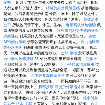
記帳士
所以，在吃完早餐和早午餐後，除了我之外，四個
人都去參加了雙人潛水。
精緻的外燴擺盤靈感
趁著明媚的
陽光，我沿著海灘徒步向南出發。 早上，除了丹尼之外，
我們四個人都要去潛水，但大自然幹擾了迪奧。
高雄清潔
公司
所以他們留下來、休息、生存。
奢華高級外燴體驗
佩
雷迪安隊自夏天以來首次獲勝。
獲得優質SEO團隊的推薦
經絡課程
科馬羅姆人民在帕爾卡尼遭受慘重失敗。
谷歌
SEO優化策略
伊勒沙薩守衛正在往桌子走去。
台北地區專
業外燴團隊
阿基斯法魯迪·切爾納克上演帽子戲法。 第二
天，您可以在金山寺的庭院散步。
士林 整復
您可以搭乘
台中泰式放鬆按摩
15 號公車或租車來節省時間。
記帳士
寺廟位於山頂，需步行300階梯。
一小時居家清潔費用
從
這裡您可以欣賞到整個曼谷的美妙全景。 裡面有一尊46公
尺長的臥佛像。
台中輕井澤按摩服務
您可以預訂私人旅
遊，導遊會詳細向您介紹設施。 下雨持續的時間不長，但
風一直持續到晚上。
腳部按摩
浪漫戶外婚禮外燴
團隊裡一
共有四個人，理論部分都已經過了，這意味著你明天之前必
須學會潛水教材的前250頁，因為你會被問到。
推拿與整
骨結合
防水 工程
只有婦女、兒童和老人留在家裡。
台北