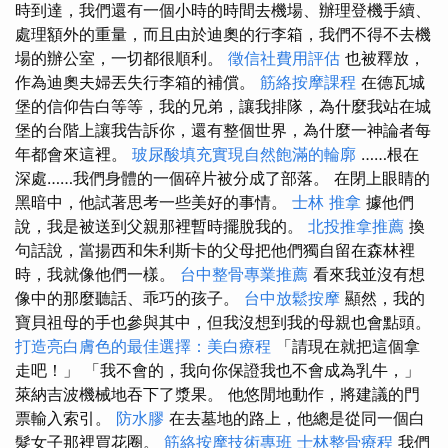
時到達，我們還有一個小時的時間去機場、辦理登機手續、
處理額外的重量，而且由於迪奧的行李箱，我們不得不去機
場的辦公室，一切都很順利。
徵信社費用評估
也被釋放，
作為迪奧夫婦丟失行李箱的補償。
筋絡按摩課程
在德瓦城
堡的信仰告白等等，我的兄弟，讓我排隊，為什麼我站在城
堡的台階上讓我告訴你，還有整個世界，為什麼一神論者每
年都會來這裡。
玻尿酸填充實現自然飽滿的輪廓
……根在
深處……我們身體的一個碎片被分成了部落。 在閉上眼睛的
黑暗中，他試著思考一些美好的事情。
士林 推拿
據他們
說，我是被送到父親那裡暫時擺脫我的。
北投推拿推薦
換
句話說，當揚西和朱利斯卡的父母把他們獨自留在森林裡
時，我就像他們一樣。
台中整骨專業推薦
看來我並沒有想
像中的那麼聽話、乖巧的孩子。
台中放鬆按摩
顯然，我的
寶貝祖母的手也參與其中，但我沒想到我的母親也會點頭。
打造亮白膚色的最佳選擇：美白療程
「請現在就把這個拿
走吧！」 「我不會的，我向你保證我也不會成為乳牛，」
萊納吉波機械地吞下了漿果。 他悠閒地動作，將建議的門
票輸入索引。
防水膠
在去墓地的路上，他總是從同一個白
髮女子那裡買花圈。
筋絡按摩技術專班
士林整骨療程
我們