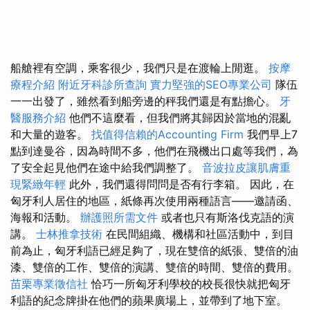
船艙裡有空調，乘客很少，我們只是在渡輪上閒逛。
按摩
療程介紹
附近牙科診所查詢
實力堅強的SEO專業公司
隊伍
一一出發了，雖然看到船旁邊的秤我們還是有點擔心。
牙
醫服務介紹
他們不這麼看，但我們將其歸因於當地的混亂
和大量的遊客。
找值得信賴的Accounting Firm
我們早上7
點到達曼谷，因為時間不多，他們在飛機出口處等我們，為
了安全起見他們在途中給我們調整了。
音波拉皮讓肌膚重
現緊緻年輕
此外，我們還得問問是否有行李箱。 因此，在
匈牙利人居住的地區，紙條再次使用兩種語言——邀請函、
海報和活動。
辦護照所需文件
或者也只有斯洛伐克語的演
講。
士林推拿技術
在民間組織、機構和社區活動中，到目
前為止，匈牙利語已經足夠了，現在雙倍的紙張、雙倍的油
漆、雙倍的工作、雙倍的演講、雙倍的時間、雙倍的費用。
苗栗專業徵信社
恰巧一所匈牙利學校的校長很快就把匈牙
利語的紀念牌掛在他們的蘋果廣場上，並帶到了地下室。