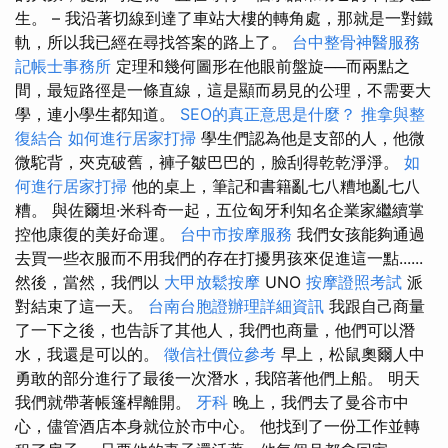
生。 – 我沿著切線到達了車站大樓的轉角處，那就是一對鐵
軌，所以我已經在尋找答案的路上了。
台中整骨神醫服務
記帳士事務所
定理和幾何圖形在他眼前盤旋──而兩點之
間，最短路徑是一條直線，這是顯而易見的公理，不需要大
學，連小學生都知道。
SEO的真正意思是什麼？
推拿與整
復結合
如何進行居家打掃
學生們認為他是支部的人，他微
微駝背，夾克破舊，褲子皺巴巴的，臉刮得乾乾淨淨。
如
何進行居家打掃
他的桌上，筆記和書籍亂七八糟地亂七八
糟。 與佐爾坦·米科奇一起，五位匈牙利知名企業家繼續掌
控他康復的美好命運。
台中市按摩服務
我們女孩能夠通過
去買一些衣服而不用我們的存在打擾男孩來促進這一點......
然後，當然，我們以
大甲放鬆按摩
UNO
按摩證照考試
派
對結束了這一天。
台南台胞證辦理詳細資訊
我跟自己商量
了一下之後，也告訴了其他人，我們也商量，他們可以潛
水，我還是可以的。
徵信社價位參考
早上，松鼠奧爾人中
勇敢的部分進行了最後一次潛水，我陪著他們上船。 明天
我們就帶著帳篷桿離開。
牙科
晚上，我們去了曼谷市中
心，儘管酒店本身就位於市中心。 他找到了一份工作並轉