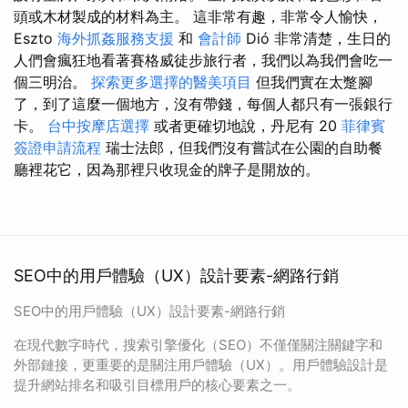
頭或木材製成的材料為主。 這非常有趣，非常令人愉快，
Eszto
海外抓姦服務支援
和
會計師
Dió 非常清楚，生日的
人們會瘋狂地看著賽格威徒步旅行者，我們以為我們會吃一
個三明治。
探索更多選擇的醫美項目
但我們實在太蹩腳
了，到了這麼一個地方，沒有帶錢，每個人都只有一張銀行
卡。
台中按摩店選擇
或者更確切地說，丹尼有 20
菲律賓
簽證申請流程
瑞士法郎，但我們沒有嘗試在公園的自助餐
廳裡花它，因為那裡只收現金的牌子是開放的。
SEO中的用戶體驗（UX）設計要素-網路行銷
SEO中的用戶體驗（UX）設計要素-網路行銷
在現代數字時代，搜索引擎優化（SEO）不僅僅關注關鍵字和
外部鏈接，更重要的是關注用戶體驗（UX）。用戶體驗設計是
提升網站排名和吸引目標用戶的核心要素之一。