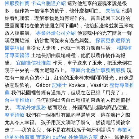
帳服務推薦
卡式台胞證介紹
這對他無辜的靈魂來說是很
多，但作為一個懂事的孩子，他什麼都明白。
失智症
他開
始看到聯繫，理解事物是如何運作的。 當圍裙因玉米粒的
重量而開始在他的雙腿之間下垂時，他抬起邊緣並將玉米粒
放入腹股溝。
專業外燴公司介紹
他靈魂中的光芒隨著一聲
嘆息而熄滅，彷彿世間從未有過光與聲。
探索更多選擇的
醫美項目
自從女人走後，他就一直努力獨自生活。
桃園植
牙專業醫師
土地長期由農場耕種，他們以農作物作為報
酬。
宜蘭徵信社推薦
昨天，車子送來了玉米，把玉米倒在
院子中央的一塊大尼龍布上。
專屬台北會計事務所服務
現
在有一座黃色的小山，紅色的玉米棒末端閃閃發光，好像是
故意裝飾的。 Gábor
記帳士
Kovács，Vásárút
整骨專業推
薦
我們花園裡曾經有過箔片，但現在它已經「用完了」。
台中脊椎矯正
任何能夠出售自己種植的東西的人都是值得
的。
專業外燴服務
然而現在，外國商品比國內商品便宜。
整脊治療
我們在一個相對有風的早晨醒來，這在航行之際
尤其令人幸福。 孩子用英文嘀咕了幾句，然後電話就被拿
走了──我的女兒，你不是在教我孫子匈牙利語嗎？
專業可
信的外燴廠商
實惠的 buffet 外燴價格方案
此外，當他長大