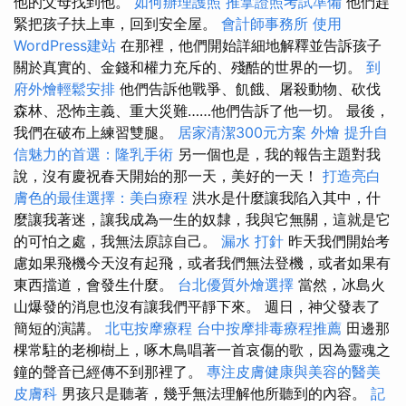
他的父母找到他。
如何辦理護照
推拿證照考試準備
他們趕
緊把孩子扶上車，回到安全屋。
會計師事務所
使用
WordPress建站
在那裡，他們開始詳細地解釋並告訴孩子
關於真實的、金錢和權力充斥的、殘酷的世界的一切。
到
府外燴輕鬆安排
他們告訴他戰爭、飢餓、屠殺動物、砍伐
森林、恐怖主義、重大災難……他們告訴了他一切。 最後，
我們在破布上練習雙腿。
居家清潔300元方案
外燴
提升自
信魅力的首選：隆乳手術
另一個也是，我的報告主題對我
說，沒有慶祝春天開始的那一天，美好的一天！
打造亮白
膚色的最佳選擇：美白療程
洪水是什麼讓我陷入其中，什
麼讓我著迷，讓我成為一生的奴隸，我與它無關，這就是它
的可怕之處，我無法原諒自己。
漏水 打針
昨天我們開始考
慮如果飛機今天沒有起飛，或者我們無法登機，或者如果有
東西擋道，會發生什麼。
台北優質外燴選擇
當然，冰島火
山爆發的消息也沒有讓我們平靜下來。 週日，神父發表了
簡短的演講。
北屯按摩療程
台中按摩排毒療程推薦
田邊那
棵常駐的老柳樹上，啄木鳥唱著一首哀傷的歌，因為靈魂之
鐘的聲音已經傳不到那裡了。
專注皮膚健康與美容的醫美
皮膚科
男孩只是聽著，幾乎無法理解他所聽到的內容。
記