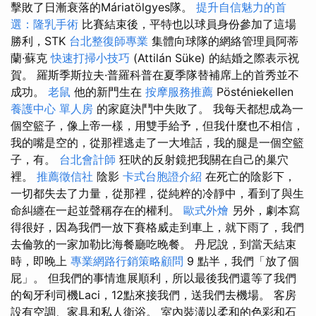
擊敗了日漸衰落的Máriatölgyes隊。
提升自信魅力的首
選：隆乳手術
比賽結束後，平特也以球員身份參加了這場
勝利，STK
台北整復師專業
集體向球隊的網絡管理員阿蒂
蘭·蘇克
快速打掃小技巧
(Attilán Süke) 的結婚之際表示祝
賀。 羅斯季斯拉夫·普羅科普在夏季隊替補席上的首秀並不
成功。
老鼠
他的新門生在
按摩服務推薦
Pösténiekellen
養護中心 單人房
的家庭決鬥中失敗了。 我每天都想成為一
個空籃子，像上帝一樣，用雙手給予，但我什麼也不相信，
我的嘴是空的，從那裡逃走了一大堆話，我的腿是一個空籃
子，有。
台北會計師
狂吠的反射鏡把我關在自己的巢穴
裡。
推薦徵信社
陰影
卡式台胞證介紹
在死亡的陰影下，
一切都失去了力量，從那裡，從純粹的冷靜中，看到了與生
命糾纏在一起並聲稱存在的權利。
歐式外燴
另外，劇本寫
得很好，因為我們一放下賽格威走到車上，就下雨了，我們
去倫敦的一家加勒比海餐廳吃晚餐。 丹尼說，到當天結束
時，即晚上
專業網路行銷策略顧問
9 點半，我們「放了個
屁」。 但我們的事情進展順利，所以最後我們還等了我們
的匈牙利司機Laci，12點來接我們，送我們去機場。 客房
設有空調、家具和私人衛浴。 室內裝潢以柔和的色彩和石