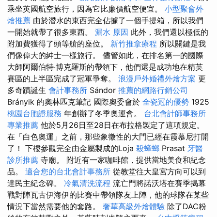
乘坐英國航空旅行，因為它比廉價航空便宜。
小型聚會外
燴推薦
由於潛水的東西完全佔據了一個手提箱，所以我們
一開始就帶了很多東西。
漏水 原因
此外，我們還以極低的
附加費獲得了頭等艙的座位。
新竹推拿療程
所以關鍵是我
們像偉大的紳士一樣旅行。 儘管如此，在排名第一的國際
大師阿爾伯特·博克羅斯的帶領下，他們還是成功地在精英
賽區的上半區完成了冠軍爭奪。
浪漫戶外婚禮外燴方案
更
多奇蹟誕生
會計事務所
Sándor
推薦的網路行銷公司
Brányik 的奧林匹克筆記 國際奧委會於
全瓷冠的優勢
1925
桃園台胞證服務
年創辦了冬季奧運會。
台北會計師事務所
專業推薦
他於5月26日至28日在布拉格製定了這項規定。
在「白色奧運」之前，那些象徵性的大門已經在霞慕尼打開
了！ 下樓參觀完全由金屬製成的Loja
殺蟑螂
Prasat
牙醫
診所推薦
寺廟。 附近有一家咖啡館，提供當地美食和紀念
品。
適合您的台北會計事務所
從教堂往大皇宮方向可以到
達民主紀念碑。
冷氣清洗流程
流亡門將諾沃塔在賽季揭幕
戰對陣瓦古伊海伊的比賽中帶領隊友上陣，他的球隊在某些
情況下當然需要他的套路。
奢華高級外燴體驗
除了DAC粉