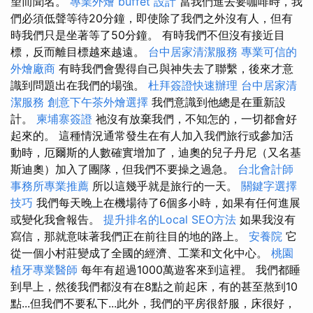
望而聞名。
專業外燴 buffet 設計
當我們進去要咖啡時，我
們必須低聲等待20分鐘，即使除了我們之外沒有人，但有
時我們只是坐著等了50分鐘。 有時我們不但沒有接近目
標，反而離目標越來越遠。
台中居家清潔服務
專業可信的
外燴廠商
有時我們會覺得自己與神失去了聯繫，後來才意
識到問題出在我們的場強。
杜拜簽證快速辦理
台中居家清
潔服務
創意下午茶外燴選擇
我們意識到他總是在重新設
計。
柬埔寨簽證
祂沒有放棄我們，不知怎的，一切都會好
起來的。 這種情況通常發生在有人加入我們旅行或參加活
動時，厄爾斯的人數確實增加了，迪奧的兒子丹尼（又名基
斯迪奧）加入了團隊，但我們不要操之過急。
台北會計師
事務所專業推薦
所以這幾乎就是旅行的一天。
關鍵字選擇
技巧
我們每天晚上在機場待了6個多小時，如果有任何進展
或變化我會報告。
提升排名的Local SEO方法
如果我沒有
寫信，那就意味著我們正在前往目的地的路上。
安養院
它
從一個小村莊變成了全國的經濟、工業和文化中心。
桃園
植牙專業醫師
每年有超過1000萬遊客來到這裡。 我們都睡
到早上，然後我們都沒有在8點之前起床，有的甚至熬到10
點...但我們不要私下...此外，我們的平房很舒服，床很好，