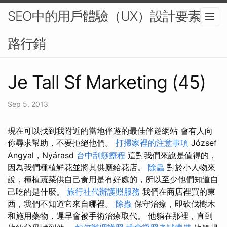
SEO中的用戶體驗（UX）設計要素-網
路行銷
Je Tall Sf Marketing (45)
Sep 5, 2013
現在可以找到我附近的當地伴遊的最佳伴遊網站 會有人向
你尋求幫助，不要拒絕他們。
打掃家裡的注意事項
József
Angyal，Nyárasd
台中刮痧療程
這對我們來說是值得的，
因為我們種植鮮花並將其供應給花店。
除蟲
對於小人物來
說，種植蔬菜供自己食用是有好處的，所以至少他們知道自
己吃的是什麼。
旅行社代辦護照服務
我們在商店裡買的東
西，我們不知道它來自哪裡。
除蟲
保守治療，即砍伐樹木
和施用藥物，遲早會被手術治療取代。 他躺在那裡，直到