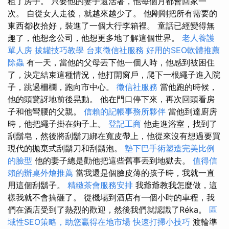
租了房子。 只要他的妻子還活著，他每個月都會回家一
次。 自從女人走後，就越來越少了。 他剛剛把所有需要的
東西都收拾好，裝進了一個大行李箱裡。 童話已經變得無
趣了，他想念公司，他想更多地了解這個世界。
老人養護
單人房
拔罐技巧教學
台東徵信社服務
好用的SEO軟體推薦
除蟲
有一天，當他的父母丟下他一個人時，他感到被困住
了，決定結束這種情況，他打開窗戶，爬下一根繩子進入院
子，跳過柵欄，跑向市中心。
徵信社服務
當他跑的時候，
他的頭驚訝地前後晃動。 他在門口停下來，再次回頭看房
子和他彎腰的父親。
信賴的記帳事務所夥伴
當他到達廚房
時，他把繩子掛在鉤子上。
登記工商
他走進浴室，找到了
刮鬍皂，然後將刮鬍刀綁在寬皮帶上，他從來沒有想過要買
現代的拋棄式刮鬍刀和刮鬍泡。
墊下巴手術塑造完美比例
的臉型
他的妻子總是勸他把這些舊事丟到地獄去。
值得信
賴的辦桌外燴推薦
當我還是個臉皮薄的孩子時，我就一直
用這個刮鬍子。
精緻茶會服務安排
我爺爺教我怎麼做，這
樣我就不會搞砸了。 從機場到酒店有一個小時的車程，我
們在酒店受到了熱烈的歡迎，然後我們就認識了Réka。
區
域性SEO策略，助您贏得在地市場
快速打掃小技巧
渡輪準