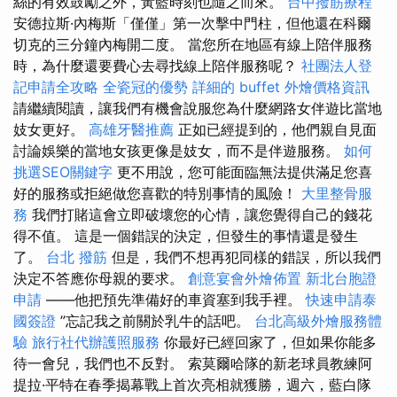
絲的有效鼓勵之外，黃藍時刻也隨之而來。
台中撥筋療程
安德拉斯·內梅斯「僅僅」第一次擊中門柱，但他還在科爾
切克的三分鐘內梅開二度。 當您所在地區有線上陪伴服務
時，為什麼還要費心去尋找線上陪伴服務呢？
社團法人登
記申請全攻略
全瓷冠的優勢
詳細的 buffet 外燴價格資訊
請繼續閱讀，讓我們有機會說服您為什麼網路女伴遊比當地
妓女更好。
高雄牙醫推薦
正如已經提到的，他們親自見面
討論娛樂的當地女孩更像是妓女，而不是伴遊服務。
如何
挑選SEO關鍵字
更不用說，您可能面臨無法提供滿足您喜
好的服務或拒絕做您喜歡的特別事情的風險！
大里整骨服
務
我們打賭這會立即破壞您的心情，讓您覺得自己的錢花
得不值。 這是一個錯誤的決定，但發生的事情還是發生
了。
台北 撥筋
但是，我們不想再犯同樣的錯誤，所以我們
決定不答應你母親的要求。
創意宴會外燴佈置
新北台胞證
申請
——他把預先準備好的車資塞到我手裡。
快速申請泰
國簽證
”忘記我之前關於乳牛的話吧。
台北高級外燴服務體
驗
旅行社代辦護照服務
你最好已經回家了，但如果你能多
待一會兒，我們也不反對。 索莫爾哈隊的新老球員教練阿
提拉·平特在春季揭幕戰上首次亮相就獲勝，週六，藍白隊