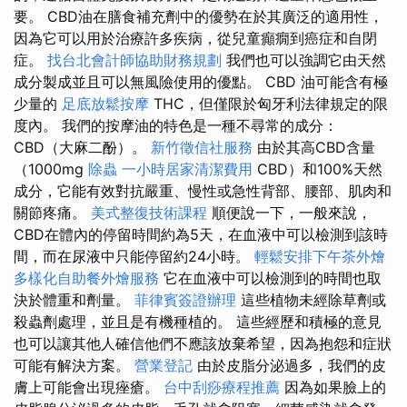
要。 CBD油在膳食補充劑中的優勢在於其廣泛的適用性，
因為它可以用於治療許多疾病，從兒童癲癇到癌症和自閉
症。
找台北會計師協助財務規劃
我們也可以強調它由天然
成分製成並且可以無風險使用的優點。 CBD 油可能含有極
少量的
足底放鬆按摩
THC，但僅限於匈牙利法律規定的限
度內。 我們的按摩油的特色是一種不尋常的成分：
CBD（大麻二酚）。
新竹徵信社服務
由於其高CBD含量
（1000mg
除蟲
一小時居家清潔費用
CBD）和100%天然
成分，它能有效對抗嚴重、慢性或急性背部、腰部、肌肉和
關節疼痛。
美式整復技術課程
順便說一下，一般來說，
CBD在體內的停留時間約為5天，在血液中可以檢測到該時
間，而在尿液中只能停留約24小時。
輕鬆安排下午茶外燴
多樣化自助餐外燴服務
它在血液中可以檢測到的時間也取
決於體重和劑量。
菲律賓簽證辦理
這些植物未經除草劑或
殺蟲劑處理，並且是有機種植的。 這些經歷和積極的意見
也可以讓其他人確信他們不應該放棄希望，因為抱怨和症狀
可能有解決方案。
營業登記
由於皮脂分泌過多，我們的皮
膚上可能會出現痤瘡。
台中刮痧療程推薦
因為如果臉上的