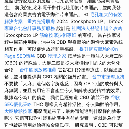
皮脂腺分泌過多的皮脂，毛孔就會阻塞，細菌感染就會發
生。 將我的姓名和電子郵件地址用於時事通訊，並向我發
送包含商業廣告的電子郵件時事通訊。 ©
毛孔粗大的有效
解決方案，重拾光滑肌膚
2024 iStockphoto LP。 IStock
專屬台北會計事務所服務
設計是
社團法人登記申請全攻略
iStockphoto LP
筋絡按摩技術專班
的商標。 當在按摩過
程中局部使用時，油中的 CBD 與身體的內源性大麻素系統
相互作用，可以促進放鬆和幸福感。
提升網頁體驗的On
Page SEO策略
CBD
護理之家
按摩油是一種注入大麻二酚
(CBD) 的特殊油，大麻二酚是從大麻植物中提取的天然化
合物。
台中筋膜放鬆推薦
它旨在用於按摩療法，以促進放
鬆，並可能提供與 CBD 相關的額外好處。
台中市按摩服務
不要被「大麻」這個名字所迷惑，因為 CBD 油的成分與大
麻無關，並且食用它不會產生令人陶醉或改變精神的效果。
根據迄今為止的信息，我們已經知道 CBD 油並不像
谷歌
SEO優化策略
THC 那樣具有精神活性、令人陶醉的作用。
大腿放鬆按摩
那麼問題來了，最終還能達到什麼樣的效果
呢？ 它還可以對神經系統產生有益的影響，這就是為什麼
它也被建議用於治療帕金森氏症。 研究表明，CBD 可以幫