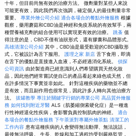
十年，但目前尚無有效的治療方法。 微劑量對某些人來說
可能更有效，因此我們再次強調，確定個人的最佳劑量非常
重要。
專業外燴公司介紹
適合各場合的餐點外燴服務
根據
觀察，藥用蘑菇和CBD油是神經和免疫系統的有效幫手，兩
種營養補充劑的組合使用可以實現更有效的治療。
跳蚤
值
得注意的是，CBD不僅有油狀形式，還有膠囊和晶體形式。
高雄清潔公司介紹
其中，CBD油是最受歡迎的CBD攝取形
式，它被設計為舌下服用。
護理之家 新店
舌下食用，即滴
在舌下的優點是直接進入血液，不必經過消化系統。
偵探
公司資訊
由於製造商已經意識到人們希望購買天然化妝
品，因此他們經常嘗試使自己的產品看起來綠色或天然，但
在許多情況下事實並非如此。 針對這種疾病的藥物並不總
是有效，而且副作用也很常見，因此許多人轉向其他治療方
法。
拔罐教學
專注於關鍵字行銷的專業公司
高品質外燴服
務
如何找到附近牙醫
ALS（肌萎縮側索硬化症）是一種進
行性神經退化性疾病，會影響負責控制肌肉的神經。
適合
各場合的餐點外燴服務
下午茶派對專屬外燴茶點
清潔工的
工作內容
患有這種疾病的人會變得無法動彈、無法說話，
最後無法呼吸。 生長、乾燥和加工過程均受到嚴格監管，