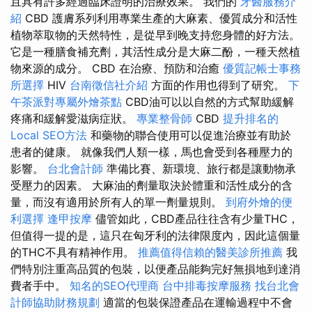
且具有許多經過臨床證明的治療效果。 我們的
牙醫服務介
紹
CBD 護膚系列利用專業生產的大麻素、優質成分和活性
植物萃取物的天然特性，是從早到晚支持您身體的好方法。
它是一種膳食補充劑，其活性成分是大麻二酚，一種天然植
物來源的成分。 CBD 在治療、預防和治癒
優質記帳士事務
所選擇
HIV
台南徵信社介紹
方面的作用也得到了研究。
下
午茶派對專屬外燴茶點
CBD油可以以自然的方式幫助緩解
疼痛和緩解愛滋病症狀。
專業整骨師
CBD
提升排名的
Local SEO方法
和藥物的聯合使用可以促進治療並有助於
患者的健康。 就像我們人類一樣，馬也會受到各種壓力的
影響。
台北會計師
準備比賽、新環境、旅行都是讓動物承
受壓力的因素。 大麻油的劑量取決於體重和活性成分的含
量，而沒有適用於所有人的單一劑量規則。
到府外燴的便
利選擇
逢甲按摩
儘管如此，CBD產品往往含有少量THC，
但值得一提的是，這只在匈牙利的法律限度內，因此這個量
的THC不具有精神作用。
推薦值得信賴的醫美診所推薦
我
們特別注重高品質的包裝，以便產品能夠完好無損地到達消
費者手中。
知名的SEO代理商
台中排毒按摩服務
找台北會
計師協助財務規劃
適當的包裝保證產品在運輸過程中不會