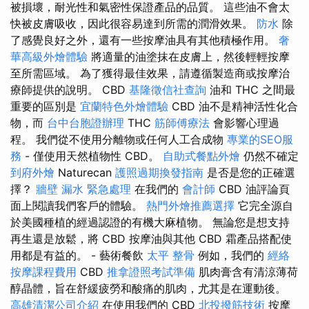
被損壞，耐光性和氣密性保證產品的品質。 這些油不會太
快被皮膚吸收，因此很容易達到所需的潤滑效果。
防水
除
了感覺良好之外，還有一些按摩油具有其他積極作用。
奢
華高級外燴體驗
將適量的油塗抹在皮膚上，然後輕輕按摩
至所需區域。 為了獲得最佳效果，請遵循製造商或按摩治
療師提供的說明。 CBD
基隆徵信社查詢
油和 THC 之間最
重要的區別是
宜蘭特色外燴體驗
CBD 油不是精神活性化合
物，而
台中台胞證辦理
THC
筋師傅療法
會影響心理過
程。 我們從不使用分離物或任何人工合成物
專業的SEO服
務
- 僅使用天然植物性 CBD。
自助式餐點外燴
仍然不確定
到府外燴
Naturecan
護照過期換發指南
是否是您的正確選
擇？
牆壁 漏水 緊急處理
在我們的
會計師
CBD 油評論頁
面上閱讀我們客戶的體驗。
熱門外燴推薦選擇
它完全源自
於美國種植的經過認證的有機大麻植物。 無論您是想支持
再生還是放鬆，將 CBD 按摩油與其他 CBD 霜產品搭配使
用都是有益的。 - 藝術餐飲
太平 整骨
例如，我們的
經絡
按摩課程費用
CBD
推拿證照考試準備
肌肉膏含有清涼薄荷
醇晶體，旨在舒緩疲勞和酸痛的肌肉，尤其是在運動後。
高雄清潔公司介紹
在使用我們的 CBD
北投撥筋技術
按摩