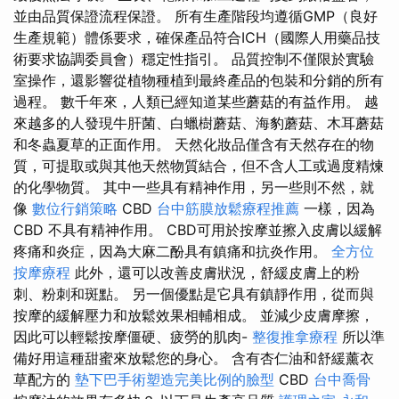
並由品質保證流程保證。 所有生產階段均遵循GMP（良好
生產規範）體係要求，確保產品符合ICH（國際人用藥品技
術要求協調委員會）穩定性指引。 品質控制不僅限於實驗
室操作，還影響從植物種植到最終產品的包裝和分銷的所有
過程。 數千年來，人類已經知道某些蘑菇的有益作用。 越
來越多的人發現牛肝菌、白蠟樹蘑菇、海豹蘑菇、木耳蘑菇
和冬蟲夏草的正面作用。 天然化妝品僅含有天然存在的物
質，可提取或與其他天然物質結合，但不含人工或過度精煉
的化學物質。 其中一些具有精神作用，另一些則不然，就
像
數位行銷策略
CBD
台中筋膜放鬆療程推薦
一樣，因為
CBD 不具有精神作用。 CBD可用於按摩並擦入皮膚以緩解
疼痛和炎症，因為大麻二酚具有鎮痛和抗炎作用。
全方位
按摩療程
此外，還可以改善皮膚狀況，舒緩皮膚上的粉
刺、粉刺和斑點。 另一個優點是它具有鎮靜作用，從而與
按摩的緩解壓力和放鬆效果相輔相成。 並減少皮膚摩擦，
因此可以輕鬆按摩僵硬、疲勞的肌肉-
整復推拿療程
所以準
備好用這種甜蜜來放鬆您的身心。 含有杏仁油和舒緩薰衣
草配方的
墊下巴手術塑造完美比例的臉型
CBD
台中喬骨