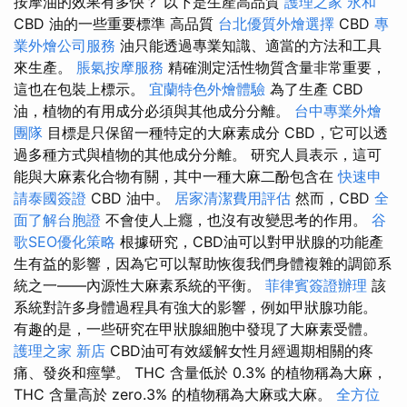
按摩油的效果有多快？ 以下是生產高品質
護理之家 永和
CBD 油的一些重要標準 高品質
台北優質外燴選擇
CBD
專
業外燴公司服務
油只能透過專業知識、適當的方法和工具
來生產。
脹氣按摩服務
精確測定活性物質含量非常重要，
這也在包裝上標示。
宜蘭特色外燴體驗
為了生產 CBD
油，植物的有用成分必須與其他成分分離。
台中專業外燴
團隊
目標是只保留一種特定的大麻素成分 CBD，它可以透
過多種方式與植物的其他成分分離。 研究人員表示，這可
能與大麻素化合物有關，其中一種大麻二酚包含在
快速申
請泰國簽證
CBD 油中。
居家清潔費用評估
然而，CBD
全
面了解台胞證
不會使人上癮，也沒有改變思考的作用。
谷
歌SEO優化策略
根據研究，CBD油可以對甲狀腺的功能產
生有益的影響，因為它可以幫助恢復我們身體複雜的調節系
統之一——內源性大麻素系統的平衡。
菲律賓簽證辦理
該
系統對許多身體過程具有強大的影響，例如甲狀腺功能。
有趣的是，一些研究在甲狀腺細胞中發現了大麻素受體。
護理之家 新店
CBD油可有效緩解女性月經週期相關的疼
痛、發炎和痙攣。 THC 含量低於 0.3% 的植物稱為大麻，
THC 含量高於 zero.3% 的植物稱為大麻或大麻。
全方位