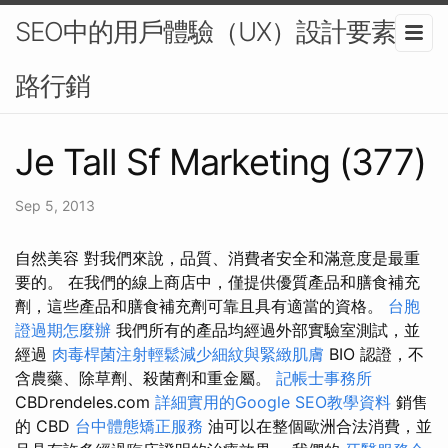
SEO中的用戶體驗（UX）設計要素-網
路行銷
Je Tall Sf Marketing (377)
Sep 5, 2013
自然美容 對我們來說，品質、消費者安全和滿意度是最重
要的。 在我們的線上商店中，僅提供優質產品和膳食補充
劑，這些產品和膳食補充劑可靠且具有適當的資格。
台胞
證過期怎麼辦
我們所有的產品均經過外部實驗室測試，並
經過
肉毒桿菌注射輕鬆減少細紋與緊緻肌膚
BIO 認證，不
含農藥、除草劑、殺菌劑和重金屬。
記帳士事務所
CBDrendeles.com
詳細實用的Google SEO教學資料
銷售
的 CBD
台中體態矯正服務
油可以在整個歐洲合法消費，並