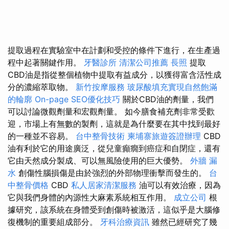
提取過程在實驗室中在計劃和受控的條件下進行，在生產過
程中起著關鍵作用。
牙醫診所
清潔公司推薦
長照
提取
CBD油是指從整個植物中提取有益成分，以獲得富含活性成
分的濃縮萃取物。
新竹按摩服務
玻尿酸填充實現自然飽滿
的輪廓
On-page SEO優化技巧
關於CBD油的劑量，我們
可以討論微觀劑量和宏觀劑量。 如今膳食補充劑非常受歡
迎，市場上有無數的製劑，這就是為什麼要在其中找到最好
的一種並不容易。
台中整骨技術
柬埔寨旅遊簽證辦理
CBD
油有利於它的用途廣泛，從兒童癲癇到癌症和自閉症，還有
它由天然成分製成、可以無風險使用的巨大優勢。
外牆 漏
水
創傷性腦損傷是由於強烈的外部物理衝擊而發生的。
台
中整骨價格
CBD
私人居家清潔服務
油可以有效治療，因為
它與我們身體的內源性大麻素系統相互作用。
成立公司
根
據研究，該系統在身體受到創傷時被激活，這似乎是大腦修
復機制的重要組成部分。
牙科治療資訊
雖然已經研究了幾