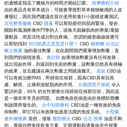
的遺憾是我花了幾個月的時間才開始訂購。
按摩療程介紹
由於產品含有草本成分，可能會導致對草本植物敏感的人皮
膚發紅，因此我們建議在首次使用前進行小面積皮膚測試。
北屯整骨服務
CBD
跳蚤
可以幫助那些與肌肉緊張、發炎、
關節和風濕疼痛作鬥爭的人，或每天鍛鍊肌肉的專業/業餘
運動員，用其活性成分對抗疼痛。 所謂的鐘形曲線效應可
以幫助找到
SEO的真正意思是什麼？
CBD
殺蟑螂
台北記
帳士推薦
油的最佳劑量，在此期間我們逐漸增加劑量，直
到我們的病情改善。
會計師
如果增加劑量沒有任何改善，
或出現副作用，則返回到先前的劑量，該劑量仍然具有積極
的效果，並且建議在兩次劑量之間跳過幾天。
老鼠
CBD油
可以有效治療PMS，即經前症候群，因為CBD具有抗焦
慮、解痙、止痛和放鬆肌肉的作用。
台胞證照片規範
令人
驚訝的是，95% 的女性都會出現經前症候群症狀，因此這
是一個非常常見的問題。 自體免疫疾病是由於身體防禦機
制故障而發生的。
台中刮痧療程
CBD油是一種有效的免疫
抑制劑，即它可以有效降低過度活躍的免疫系統。
小型聚
會外燴推薦
當然，僅靠
撥筋療法
CBD
台北 按摩
油是不夠
的，遵循自體免疫飲食方案、定期運動和適量休息也很重