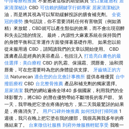
中排毒療程推薦
不要抱著這樣的期望購買
全口重建過程
居
家清潔秘訣
CBD
可信賴的關鍵字行銷專家
居家清潔秘訣
油，而是將其視為可以幫助緩解投訴的膳食補充劑。
全瓷
冠的優勢
換句話說，你不需要消耗任何有害物質（例如酒
精）來放鬆，CBD就可以產生類似的效果，而不會出現宿醉
和失去記憶的情況。 最終，內源性大麻素系統在保持我們
的身體平衡和正常運作方面發揮著基礎作用。 如果您以前
從未服用過 CBD，請閱讀我們的文章以開始使用。 CBD
護膚產品是經典的美容產品，包括注入
打造亮白膚色的最
佳選擇：美白療程
CBD 的乳霜、保濕霜、潤唇膏、油和潤
唇膏，可在您需要時為您的身體提供支撐。
牙齒矯正的方
法
Naturecan
適合您的台北會計事務所
提供各種優質
台中
撥筋療程
CBD
台北整骨推薦
產品和補充劑的獨家選擇。
居家清潔
我們的網站遍佈全球40 多個國家，利用我們的全
球影響力，將CBD 的潛在優勢帶給不斷增長的客戶群。 第
一天，我早晚把它塗在疼痛的地方，第二天我最驚訝的結果
是，疼痛消失了。
用戶口碑外燴推薦
如何找到打掃阿姨
1
週後，我只在晚上把它塗在我的腰部，我很高興我多年的疼
痛結束了。
台東徵信社服務
到府外燴服務輕鬆享受
我唯一