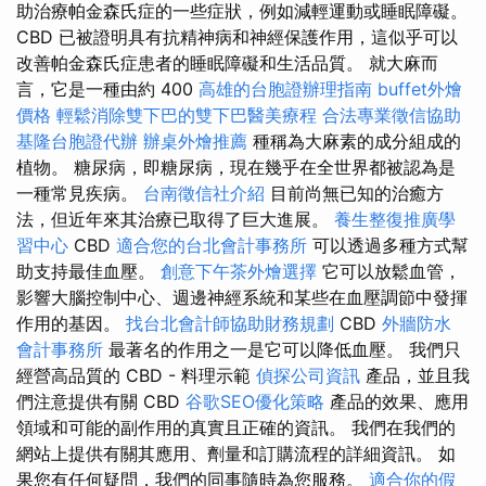
助治療帕金森氏症的一些症狀，例如減輕運動或睡眠障礙。
CBD 已被證明具有抗精神病和神經保護作用，這似乎可以
改善帕金森氏症患者的睡眠障礙和生活品質。 就大麻而
言，它是一種由約 400
高雄的台胞證辦理指南
buffet外燴
價格
輕鬆消除雙下巴的雙下巴醫美療程
合法專業徵信協助
基隆台胞證代辦
辦桌外燴推薦
種稱為大麻素的成分組成的
植物。 糖尿病，即糖尿病，現在幾乎在全世界都被認為是
一種常見疾病。
台南徵信社介紹
目前尚無已知的治癒方
法，但近年來其治療已取得了巨大進展。
養生整復推廣學
習中心
CBD
適合您的台北會計事務所
可以透過多種方式幫
助支持最佳血壓。
創意下午茶外燴選擇
它可以放鬆血管，
影響大腦控制中心、週邊神經系統和某些在血壓調節中發揮
作用的基因。
找台北會計師協助財務規劃
CBD
外牆防水
會計事務所
最著名的作用之一是它可以降低血壓。 我們只
經營高品質的 CBD - 料理示範
偵探公司資訊
產品，並且我
們注意提供有關 CBD
谷歌SEO優化策略
產品的效果、應用
領域和可能的副作用的真實且正確的資訊。 我們在我們的
網站上提供有關其應用、劑量和訂購流程的詳細資訊。 如
果您有任何疑問，我們的同事隨時為您服務。
適合你的假