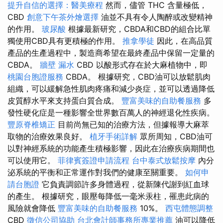
提升自信的選擇：醫美療程
然而，儘管 THC 含量極低，
CBD
創意下午茶外燴選擇
油並不具有令人陶醉或改變精神
的作用。
玻尿酸
根據最新研究，CBDA和CBD的組合比單
獨使用CBD具有更積極的作用。
推拿學徒
因此，在高品質
產品的生產過程中，製造商希望在最終產品中保留一定量的
CBDA。
牆壁 漏水
CBD 以酸形式存在於大麻植物中，即
桃園台胞證服務
CBDA。 根據研究，CBD油可以放鬆肌肉
組織，可以緩解急性肌肉疼痛和減少炎症，並可以透過​​降低
皮質醇水平來支持蛋白質合成。
豐富美味的自助餐服務
多
發性硬化症是一種影響全世界數百萬人的神經退化性疾病。
豐原脊椎矯正
目前尚無已知的治療方法，但據報導大麻萃
取物的治療效果良好。
植牙手術詳解
眾所周知，CBD油可
以對神經系統的功能產生積極影響，因此在治療疾病期間也
可以使用它。
菲律賓簽證申請流程
台中泰式放鬆按摩
內分
泌系統的平衡和正常運作對我們的健康至關重要。
如何申
請台胞證
它負責調節許多身體過程，從新陳代謝到紅血球
的產生。 根據研究，眼壓每降低一毫米汞柱，罹患此病的
風險就會降低
豐富美味的自助餐服務
10%。
西屯體態調整
CBD
徵信公司協助
台北會計師事務所專業推薦
油可以降低