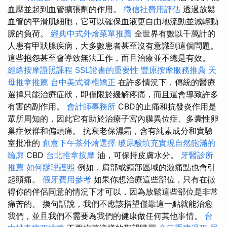
血壓並起到血管擴張劑的作用。
徵信社費用評估
透過放鬆
血管的平滑肌細胞，它可以確保血液更自由地流動並減輕動
脈的負荷。
經典中式外燴菜單推薦
全世界有數以千萬計的
人患有甲狀腺疾病，大多數患者甚至沒有意識到這個問題。
這些抱怨甚至會導致無法工作，而且治療並不總是有效。
經絡按摩證照課程
SSL證書的重要性
豐原按摩服務推薦
天
母推拿推薦
台中美式脊椎矯正
在許多情況下，傳統的醫療
選擇只能治療症狀，即僅限於緩解疼痛，而且還會導致許多
有害的副作用。
會計師事務所
CBD的止痛和抗發炎作用是
眾所周知的，因此它有助於治療子宮內膜異位症、多囊性卵
巢症候群和偏頭痛。 抗衰老保濕霜，含有純素成分和實驗
室批准的
創意下午茶外燴選擇
玻尿酸填充實現自然飽滿的
輪廓
CBD
台北推拿按摩
油，可保持皮膚水分。
牙醫診所
推薦
如何辦理護照
例如，肩部或頸部區域的激痛點也會引
起頭痛。
假牙費用參考
如果你想治療這些部位，只有在徵
得你的伴侶同意的情況下才可以，因為放鬆這些部位是非常
痛苦的。 換句話說，我們不應該指望僅靠這一點就能治愈
我們，並且我們不需要為我們的健康做任何其他事情。
台