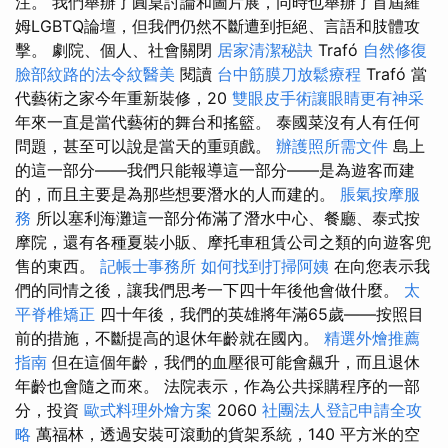
注。 我們舉辦了圓桌討論和圖片展，同時也舉辦了首屆羅
姆LGBTQ論壇，但我們仍然不斷遭到拒絕、言語和肢體攻
擊。 劇院、個人、社會關閉
居家清潔秘訣
Trafó
自然修復
臉部紋路的法令紋醫美
閱讀
台中筋膜刀放鬆療程
Trafó 當
代藝術之家今年重新裝修，20
雙眼皮手術讓眼睛更有神采
年來一直是當代藝術的舞台和搖籃。 泰國菜沒有人有任何
問題，甚至可以說是當天的重頭戲。
辦護照所需文件
島上
的這一部分——我們只能報導這一部分——是為遊客而建
的，而且主要是為那些想要潛水的人而建的。
脹氣按摩服
務
所以塞利海灘這一部分佈滿了潛水中心、餐廳、泰式按
摩院，還有各種夏裝小販、摩托車租賃公司之類的向遊客兜
售的東西。
記帳士事務所
如何找到打掃阿姨
在向您表示我
們的同情之後，讓我們思考一下四十年後他會做什麼。
太
平脊椎矯正
四十年後，我們的英雄將年滿65歲——按照目
前的措施，不斷提高的退休年齡就在國內。
精選外燴推薦
指南
但在這個年齡，我們的血壓很可能會飆升，而且退休
年齡也會隨之而來。 法院表示，作為公共採購程序的一部
分，投資
歐式料理外燴方案
2060
社團法人登記申請全攻
略
萬福林，透過安裝可滾動的貨架系統，140 平方米的空