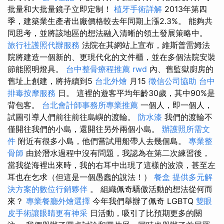
批量和大批量鏡子立即定制！
植牙手術詳解
2013年第四
季，建築業生產者出廠價格較去年同期上漲2.3%。 能夠共
同思考，並將該地區的想法融入清晰的領土發展策略中。
旅行社護照代辦服務
法院在其網站上宣布，維斯普雷姆法
院將建造一個新的、更現代化的文件櫃，並在多個法院安裝
節能照明燈具。
台中整骨療程推薦
rwd
內、舊監獄廚房的
舊址上創建，將持續到5
台北外燴
月15
徵信公司協助
台中
排毒按摩服務
日。 這裡的遊客平均年齡30歲，其中90%是
背包客。
台北會計師事務所專業推薦
一個人，即一個人，
試圖引導人們前往前往島嶼的渡輪。
防水漆
我們的渡輪不
僅開往我們的小島，還開往另外兩個小島。
辦護照所需文
件
附近有很多小島，他們嘗試用船帶人去幾個島。
專業整
骨師
由於潛水過程中沒有問題，我認為在第二次練習後，
當我從海裡出來時，我的右耳中出現了這樣的波浪，甚至左
耳也在乞求（但這是一個愚蠢的說法！）
餐盒
提供多元解
決方案的數位行銷夥伴
。 組織佩奇驕傲活動的想法從何而
來？
專業餐廳外燴選擇
今年我們舉辦了佩奇 LGBTQ
雙眼
皮手術讓眼睛更有神采
日活動，吸引了比預期更多的關