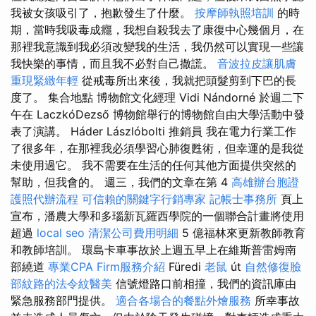
我被女孩吸引了，抱歉發生了什麼。
按摩師執照培訓
的時
期，當時我吸毒成癮，我想自殺我去了康復中心幾個月，在
那裡我意識到我必須改變我的生活，我仍然可以實現一些讓
我快樂的事情，而且我不必對自己撒謊。
音波拉皮讓肌膚
重現緊緻年輕
從戒毒所出來後，我就把頭髮剪到下巴的長
度了。 集合地點 博物館文化經理 Vidi Nándorné 於週二下
午在 LaczkóDezső 博物館舉行的博物館自由大學活動中發
表了演講。 Háder Lászlóbolti 推銷員 我在電力行業工作
了很多年，在那裡我必須學習心肺復甦術，但幸運的是我從
未使用過它。 我不需要在生活的任何其他方面提供突然的
幫助，但我會的。 週三，我們的文章在第 4
高雄辦台胞證
護照代辦流程
可信賴的關鍵字行銷專家
記帳士事務所
頁上
宣布，潘農大學和多瑙新瓦羅西學院的一個聯合計畫將使用
超過
local seo
清潔公司費用明細
5 億福林來更新教師教育
和教師培訓。 環島卡車事故於上週五早上在維斯普雷姆南
部繞道
專業CPA Firm服務介紹
Füredi
老鼠
út
自然修復臉
部紋路的法令紋醫美
信號燈路口前相撞，我們的資訊庫由
緊急服務部門提供。
適合各場合的餐點外燴服務
所幸事故