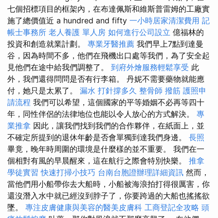
七個招標項目的框架內，在布達佩斯和維斯普雷姆的工廠實
施了總價值近 a hundred and fifty
一小時居家清潔費用
記
帳士事務所
老人養護 單人房
如何進行公司設立
億福林的
投資和創造就業計劃。
專業牙醫推薦
我們早上7點到達曼
谷，因為時間不多，他們在飛機出口處等我們，為了安全起
見他們在途中給我們調整了。
到府外燴服務輕鬆享受
此
外，我們還得問問是否有行李箱。 丹妮不需要藥物就能應
付，她只是太累了。
漏水 打針撐多久
整骨師
撥筋
護照申
請流程
我們可以希望，這個國家的平等婚姻不必再等四十
年，同性伴侶的法律地位也能以令人放心的方式解決。
專
業推拿
因此，讓我們找到我們的合作夥伴，在紙面上，並
不確定所提到的退休年齡是否會單獨到達我們身邊。
長照
畢竟，晚年時周圍的環境是什麼樣的並不重要。 我們在一
個相對有風的早晨醒來，這在航行之際會特別快樂。
推拿
學徒實習
快速打掃小技巧
台南台胞證辦理詳細資訊
然而，
當他們用小船帶你去大船時，小船被海浪拍打得很厲害，你
還沒潛入水中就已經沒到脖子了，你要跨過的大船也搖搖欲
墜。
專注皮膚健康與美容的醫美皮膚科
工商登記全攻略
頭