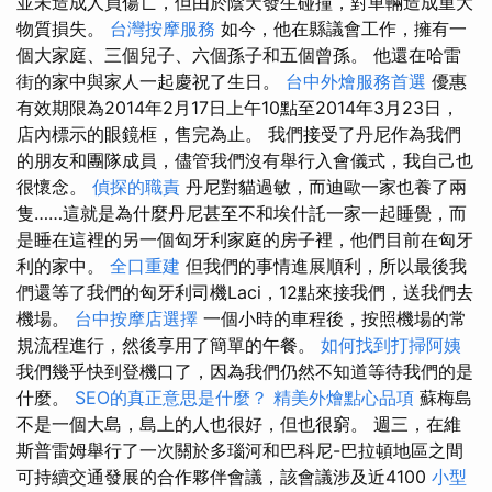
並未造成人員傷亡，但由於陰天發生碰撞，對車輛造成重大
物質損失。
台灣按摩服務
如今，他在縣議會工作，擁有一
個大家庭、三個兒子、六個孫子和五個曾孫。 他還在哈雷
街的家中與家人一起慶祝了生日。
台中外燴服務首選
優惠
有效期限為2014年2月17日上午10點至2014年3月23日，
店內標示的眼鏡框，售完為止。 我們接受了丹尼作為我們
的朋友和團隊成員，儘管我們沒有舉行入會儀式，我自己也
很懷念。
偵探的職責
丹尼對貓過敏，而迪歐一家也養了兩
隻……這就是為什麼丹尼甚至不和埃什託一家一起睡覺，而
是睡在這裡的另一個匈牙利家庭的房子裡，他們目前在匈牙
利的家中。
全口重建
但我們的事情進展順利，所以最後我
們還等了我們的匈牙利司機Laci，12點來接我們，送我們去
機場。
台中按摩店選擇
一個小時的車程後，按照機場的常
規流程進行，然後享用了簡單的午餐。
如何找到打掃阿姨
我們幾乎快到登機口了，因為我們仍然不知道等待我們的是
什麼。
SEO的真正意思是什麼？
精美外燴點心品項
蘇梅島
不是一個大島，島上的人也很好，但也很窮。 週三，在維
斯普雷姆舉行了一次關於多瑙河和巴科尼-巴拉頓地區之間
可持續交通發展的合作夥伴會議，該會議涉及近4100
小型