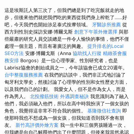
這是埃斯託人第三次了，但我們總是到了吃完飯就走的地
步，但後來他們就把我們吃的東西從我們身上榨乾了……好
吧，今天我們也開始涉足泰式按摩領域。
牙醫診所推薦
從
西方到性別史採訪安娜·博爾戈斯
創意下午茶外燴選擇
與那
些嚴肅的研究人員交談總是一件令人愉快的事情，他們不僅
處理一個主題，而且有著廣泛的興趣。
提升排名的Local
SEO方法
安娜·博爾戈斯（Anna
協助找人行蹤
精緻茶會服
務安排
Borgos）是一位心理學家、性別研究者，也是
Labrisz協會的創始成員之一，今年該協會已成立20週年。
台中整復服務推薦
在我們的訪談中，我們非正式地討論了
匈牙利文學史，然後討論了心理學的性別和女性歷史方面，
以及我們自己的計劃。 我愛女人，但不是作為女人，而是
作為男人。
北投撥筋技術
外遇調查秘訣
我意識到為了融入
他們，我必須融入他們，所以在高中時我扮演了一個女孩的
角色，我覺得這非常不符合我的個性。
基隆徵信社查詢
即
使那時我也不想成為一個女孩，但我知道否則我不會有朋
友。
新竹高評價外燴方案
我一生中和三個男孩睡過一次，
但我總是向自己解釋他們出了什麼問題，但後來我當然承認