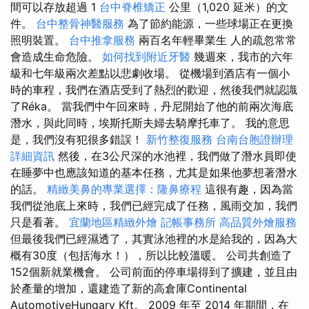
間可以存放超過 1
台中脊椎矯正
公里（1,020 延米）的文
件。
台中整骨神醫服務
為了節約能源，一些球場正在更換
照明裝置。
台中推拿服務
兩百名年輕畢業生 人的疏忽常常
會造成生命危險。
如何找到附近牙醫
幾週來，我市的六年
級和七年級兩次差點以悲劇收場。 從機場到酒店有一個小
時的車程，我們在酒店受到了熱烈的歡迎，然後我們就認識
了Réka。 當我們中午回來時，丹尼開始了他的前兩次海底
潛水，與此同時，埃斯托斯夫婦去騎摩托車了。 我的意思
是，我們沒有犯很多錯誤！
新竹整復服務
台南台胞證辦理
詳細資訊
然後，在3公尺深的水池裡，我們做了潛水員即使
在睡夢中也應該知道的基本任務，尤其是如果他夢想著潛水
的話。
精緻美鼻的專業選擇：隆鼻療程
這很有趣，因為當
我們從池底上來時，我們已經完成了任務，風雨交加，我們
只是看著。
宜蘭地區精緻外燴
記帳事務所
高品質外燴服務
但最後我們已經濕透了，其實泳池裡的水是給我的，因為大
概有30度（包括海水！），所以比較溫暖。 公司共創造了
152個新就業機會。 公司前面的停車場得到了擴建，並且由
於產量的增加，還建造了新的高倉庫Continental
AutomotiveHungary Kft。 2009 年至 2014 年期間，在