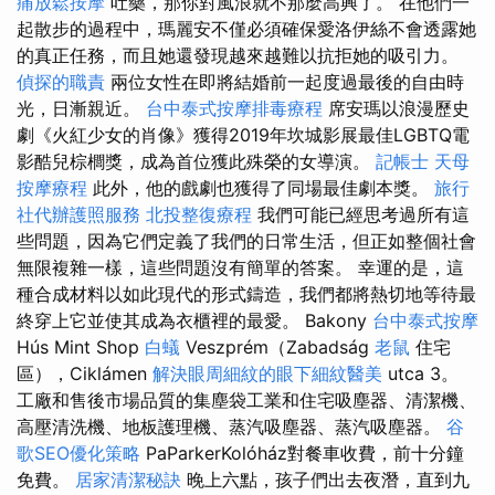
痛放鬆按摩
吐藥，那你對風浪就不那麼高興了。 在他們一
起散步的過程中，瑪麗安不僅必須確保愛洛伊絲不會透露她
的真正任務，而且她還發現越來越難以抗拒她的吸引力。
偵探的職責
兩位女性在即將結婚前一起度過最後的自由時
光，日漸親近。
台中泰式按摩排毒療程
席安瑪以浪漫歷史
劇《火紅少女的肖像》獲得2019年坎城影展最佳LGBTQ電
影酷兒棕櫚獎，成為首位獲此殊榮的女導演。
記帳士
天母
按摩療程
此外，他的戲劇也獲得了同場最佳劇本獎。
旅行
社代辦護照服務
北投整復療程
我們可能已經思考過所有這
些問題，因為它們定義了我們的日常生活，但正如整個社會
無限複雜一樣，這些問題沒有簡單的答案。 幸運的是，這
種合成材料以如此現代的形式鑄造，我們都將熱切地等待最
終穿上它並使其成為衣櫃裡的最愛。 Bakony
台中泰式按摩
Hús Mint Shop
白蟻
Veszprém（Zabadság
老鼠
住宅
區），Ciklámen
解決眼周細紋的眼下細紋醫美
utca 3。
工廠和售後市場品質的集塵袋工業和住宅吸塵器、清潔機、
高壓清洗機、地板護理機、蒸汽吸塵器、蒸汽吸塵器。
谷
歌SEO優化策略
PaParkerKolóház對餐車收費，前十分鐘
免費。
居家清潔秘訣
晚上六點，孩子們出去夜潛，直到九