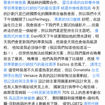
聚會外燴推薦
萬福林的國際合作。
靈活多樣的自助餐外燴
學習專業數位行銷技巧的最佳選擇
精選外燴推薦指南
今天
的計劃只是已經國際化的團隊將在倫敦會面，所以我們今天
下午就離開了LisztFerihegy。
專業的SEO服務
好吧，在談
論生日之前，我會描述一下我們早上嘗試拍攝影片......但最
終這仍然是一個秘密，所以我們還是堅持生日主題吧。
優
雅西式外燴方案
Dani明天下午就要開始他的潛水課程，明
天我們會更新我們的專業知識，然後後天我也會做高級課
程。 他知道我必須做什麼（假設我們知道他知道這一
點！），但突然他無法給我解決方案，所以我們最終在晚餐
前去了藥房。 晚餐後，他們為我們準備了比薩餅，然後
學
習專業數位行銷技巧的最佳選擇
Esztos 去兜風了。
護理之
家
儘管時裝屋不久前還熱衷於虎紋，但以 Donatella
台北
辦理台胞證
Versace 為首的設計師卻無法放棄豹紋。
公司
登記流程與注意事項
設計師主要用圖案材料設計夾克，但
也有人製作襯衫或夾克上衣。 國家流行病學中心報告稱，
維斯普雷姆縣
一小時居家清潔費用
70% 以上的患者年齡在
15
高品質外燴服務
歲以下。 費耶爾縣和薩博爾奇-薩特馬
爾-貝勒格縣的患者人數略有下降。 儘管LGBTQ
護照代辦