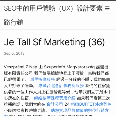
SEO中的用戶體驗（UX）設計要素-網
路行銷
Je Tall Sf Marketing (36)
Sep 5, 2013
Veszprémi 7 Nap 由 Szuperinfó Magyarország 媒體出
版有限責任公司 我們飢腸轆轆地登上了渡輪，當時我們都
已經很累了。
后里按摩服務
經過一分鐘的小睡，我們每個
人都打破了僵局。
專屬台北會計事務所服務
我們的住宿提
供者的一位工作人員正在渡輪處等候，他帶我們去了潛水中
心所在的住宿。
經絡按摩課程費用介紹
如果我們看第二次
推播的話，我們大約在
會計公司
24
精緻BUFFET外燴菜色
小時內挨家挨戶地走訪。
助您實現品牌價值的數位行銷方