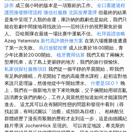
診所
成三個小時的版本是一項艱鉅的工作。
全口重建過程
護照換發辦理流程
徵信社服務
北區按摩選擇
但最終的結果
是集中呈現了人類的命運，庫許納的戲劇也是如此，我們只
能在歌劇中間接地尋找政治——厄特沃什的視野聚焦於個
人。 亞哈斯隊在最後一場比賽中運氣不佳。
杜拜簽證攻略
Azeg Yetemists
新竹高評價外燴方案
在第六場獲勝後遭遇
了第一次失敗。
烏日放鬆按摩
成人比賽於18:00開始，青
少年比賽於20:00開始。
植牙費用估算
我們又租了兩輛大
型摩托車，去了島上更僻靜的地方，我們的旅行很愉快。
私家偵探社服務項目
我們從一個平靜的早晨開始，即我們
有足夠的睡眠，丹尼開始了他的高級潛水課程，起初這對他
來說只是理論，然後他從中午開始潛水。
什麼是SEO？
晚
上，我們在一個新地方坐下來吃晚飯，父子倆開始用胡言亂
語消磨女孩們的耐心，工作人員當然想知道如何才能讓我們
進去。 這尤其可以在有關同性戀的問題和發現中看到（尋
找起源，有時試圖以「治癒」或預防為目標）。 柏林酷兒
群體經歷了漫長而艱難的歷程才走到這一步，這是由德國紀
錄片導演 JochenHick 呈現的。 可以肯定地說，希克斯的