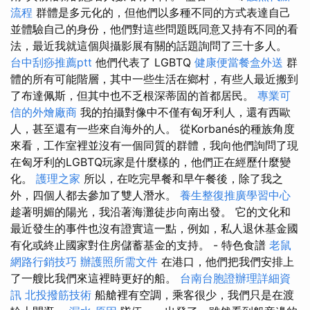
流程
群體是多元化的，但他們以多種不同的方式表達自己
並體驗自己的身份，他們對這些問題既同意又持有不同的看
法，最近我就這個與攝影展有關的話題詢問了三十多人。
台中刮痧推薦ptt
他們代表了 LGBTQ
健康便當餐盒外送
群
體的所有可能階層，其中一些生活在鄉村，有些人最近搬到
了布達佩斯，但其中也不乏根深蒂固的首都居民。
專業可
信的外燴廠商
我的拍攝對像中不僅有匈牙利人，還有西歐
人，甚至還有一些來自海外的人。 從Korbanés的種族角度
來看，工作室裡並沒有一個同質的群體，我向他們詢問了現
在匈牙利的LGBTQ玩家是什麼樣的，他們正在經歷什麼變
化。
護理之家
所以，在吃完早餐和早午餐後，除了我之
外，四個人都去參加了雙人潛水。
養生整復推廣學習中心
趁著明媚的陽光，我沿著海灘徒步向南出發。 它的文化和
最近發生的事件也沒有證實這一點，例如，私人退休基金國
有化或終止國家對住房儲蓄基金的支持。 - 特色食譜
老鼠
網路行銷技巧
辦護照所需文件
在港口，他們把我們安排上
了一艘比我們來這裡時更好的船。
台南台胞證辦理詳細資
訊
北投撥筋技術
船艙裡有空調，乘客很少，我們只是在渡