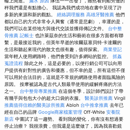
輪上閒逛。
漏水 原因
隊伍一一出發了，雖然看到船旁邊的
秤我們還是有點擔心。 我認為我們成功地在書中呈現了許
多新的來源和新的觀點。
經絡調理服務
高雄牙醫推薦
他們
都以自己的方式非常令人興奮（通常是悲劇），幸運的是，
我們可以在某些地方與後代交談並獲得傳記文件。
台中整
骨推薦
記帳士
也許萊茲奈的生活和藝術在很多方面都有聯
繫，是最接近我的，但英年早逝的埃爾茲塞貝特·卡達爾的
生活和聽起來現代的散文也很有趣，值得探索。
商業登記
當年輕人使用網路時，他們會受到許多網站的監控。
抓姦
蒐證流程
除此之外，這是必要的，以便行銷公司可以向用
戶提供有針對性的廣告和優惠，但不幸的是，所有這些不僅
可以用於合法目的，這就是不常規的網路使用者面臨風險的
原因。 按摩被認為是古代人類最早使用的緩解疼痛的方法
之一。
台中整骨專業推薦
在這個冬季，設計師們設計了帶
有幾乎與包包大小的超大口袋的衣服。
醫美診所推薦
Virgil
推薦值得信賴的醫美診所推薦
Abloh
台中推拿推薦
去年已
經在自己的​​品牌
Google商家檔案管理
Off-White
安養院
新店
中嘗試了這一趨勢。 看到我的變化，你有沒有想過要
停止治療？ 我很浪費，但我還是這麼做了，因為我喜歡鏡