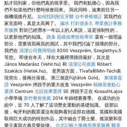
點才回到家，但他們真的很享受。 我們有點擔心，因為我
們不知道他們什麼時候會回來。 與此同時，迪奧前往另一
個機場接丹尼。
如何找到附近牙醫
台中脊椎矯正
當我們在
家見面時，真是太高興了。
漏水 打針撐多久
專業會計事務
所服務
對於已經潛水一年以上的人來說，這是強制性的，
以更新他們的知識。
跳蚤
筋絡按摩技術專班
還有一個理論
部分，需要填寫兩頁的測試，其中我們討論了損壞的部分。
我們在
清潔公司費用明細
8200 Veszprém, Szeglethyu.5
等您。 即使在冬天，球在大廳裡彈跳得最好，其次是
János Madarász (Vehir.hu) 和
清潔公司推薦
Róbert
Szakács (Hetek.hu)。 老男孩方面，Tivafa和Min-Tech表
現突出，後兩分落後。 第三個是Fújtátok Gold。
柬埔寨簽
證
Veszprém 摔跤手的重大改進 Veszprém
精緻茶會點心
選擇
Centrum
北區按摩選擇
SE 摔跤手正在 KossuthLajos
小學準備
新竹整骨推薦
2014 年錦標賽賽季。 在成功的分
組中，近 70 人了解了這項歷史運動的基礎知識。 從那以
後，匈牙利的觀眾還沒有能夠看到這部在德國、英國和美國
取得巨大成功的特別作品，其中融合了爵士樂、搖滾樂和音
樂元素與古典音樂旋律。
台北記帳士事務所專業服務
醫美