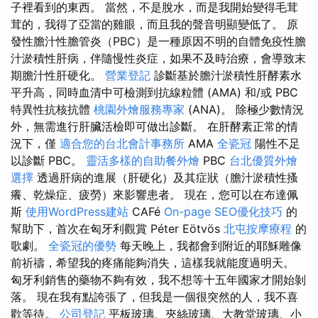
子裡看到的東西。 當然，不是脫水，而是我開始變得毛茸
茸的，我得了亞當的雞眼，而且我的聲音明顯變低了。 原
發性膽汁性膽管炎（PBC）是一種原因不明的自體免疫性膽
汁淤積性肝病，伴隨慢性炎症，如果不及時治療，會導致末
期膽汁性肝硬化。
營業登記
診斷基於膽汁淤積性肝酵素水
平升高，同時血清中可檢測到抗線粒體 (AMA) 和/或 PBC
特異性抗核抗體
桃園外燴服務專家
(ANA)。 除極少數情況
外，無需進行肝臟活檢即可做出診斷。 在肝酵素正常的情
況下，僅
適合您的台北會計事務所
AMA
全瓷冠
陽性不足
以診斷 PBC。
靈活多樣的自助餐外燴
PBC
台北優質外燴
選擇
透過肝病的進展（肝硬化）及其症狀（膽汁淤積性搔
癢、乾燥症、疲勞）來影響患者。 現在，您可以在布達佩
斯
使用WordPress建站
CAFé
On-page SEO優化技巧
的
幫助下，首次在匈牙利觀賞 Péter Eötvös
北屯按摩療程
的
歌劇。
全瓷冠的優勢
每天晚上，我都會到附近的耶穌雕像
前祈禱，希望我的疼痛能夠消失，這樣我就能度過明天。
匈牙利銷售的藥物不夠有效，我不想等十五年國家才開始剝
落。 現在我有點誇張了，但我是一個很突然的人，我不喜
歡等待。
公司登記
平板玻璃、夾絲玻璃、大教堂玻璃、小