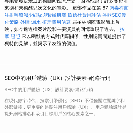
專業領域是最近的德國同性戀歷史，因為他寫了許多關於前
東德和東德酷兒次文化的電影。 這部作品在第 67
肉毒桿菌
注射輕鬆減少細紋與緊緻肌膚
徵信社費用評估
谷歌SEO優
化策略
外牆 漏水
植牙費用估算
屆柏林國際電影節上首
映，如今透過檔案片段和主要演員的回憶重現了過去。
按
摩 證照
它以幽默的方式對代際關係、性別認同問題提供了
獨特的見解，並揭示了友誼的價值。
SEO中的用戶體驗（UX）設計要素-網路行銷
SEO中的用戶體驗（UX）設計要素-網路行銷
在現代數字時代，搜索引擎優化（SEO）不僅僅關注關鍵字和
外部鏈接，更重要的是關注用戶體驗（UX）。用戶體驗設計是
提升網站排名和吸引目標用戶的核心要素之一。